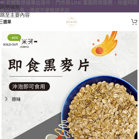
📢 官網暫停接單出貨中｜門市與 LINE 客服照常服務，恢復時間
跳至導覽
將另行公告，造成不便敬請見諒
跳至主要內容
選單
-60%
SOLD OUT