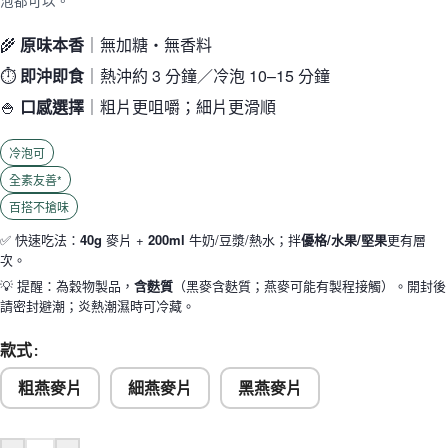
泡都可以。
🌾
原味本香
｜無加糖・無香料
⏱️
即沖即食
｜熱沖約 3 分鐘／冷泡 10–15 分鐘
🍚
口感選擇
｜粗片更咀嚼；細片更滑順
冷泡可
全素友善*
百搭不搶味
✅ 快速吃法：
40g
麥片 +
200ml
牛奶/豆漿/熱水；拌
優格/水果/堅果
更有層
次。
💡 提醒：為穀物製品，
含麩質
（黑麥含麩質；燕麥可能有製程接觸）。開封後
請密封避潮；炎熱潮濕時可冷藏。
款式
粗燕麥片
細燕麥片
黑燕麥片