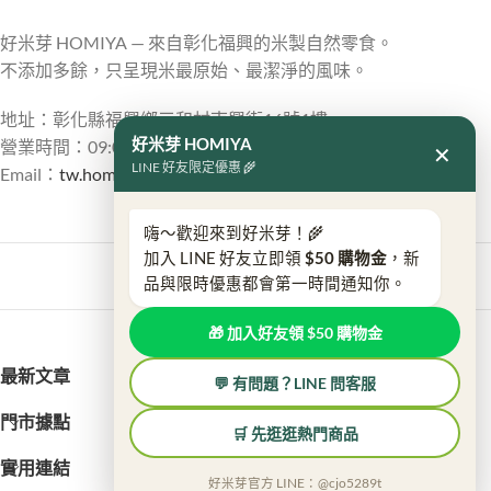
好米芽 HOMIYA — 來自彰化福興的米製自然零食。
不添加多餘，只呈現米最原始、最潔淨的風味。
地址：彰化縣福興鄉三和村南興街16號1樓
好米芽 HOMIYA
營業時間：09:00 – 18:00
✕
LINE 好友限定優惠 🌾
Email：
tw.homiya@gmail.com
嗨～歡迎來到好米芽！🌾
加入 LINE 好友立即領
$50 購物金
，新
品與限時優惠都會第一時間通知你。
🎁 加入好友領 $50 購物金
最新文章
💬 有問題？LINE 問客服
門市據點
🛒 先逛逛熱門商品
實用連結
好米芽官方 LINE：@cjo5289t