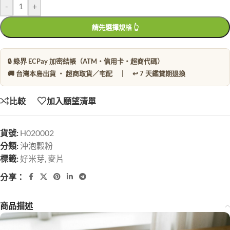
-
+
請先選擇規格 👆
🔒 綠界 ECPay 加密結帳（ATM・信用卡・超商代碼）
🚚 台灣本島出貨 ・ 超商取貨／宅配 ｜ ↩️ 7 天鑑賞期退換
比較
加入願望清單
貨號:
H020002
分類:
沖泡穀粉
標籤:
好米芽
,
麥片
分享：
商品描述