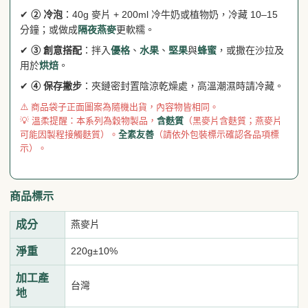
✔
② 冷泡
：40g 麥片 + 200ml 冷牛奶或植物奶，冷藏 10–15
分鐘；或做成
隔夜燕麥
更軟糯。
✔
③ 創意搭配
：拌入
優格
、
水果
、
堅果
與
蜂蜜
，或撒在沙拉及
用於
烘焙
。
✔
④ 保存撇步
：夾鏈密封置陰涼乾燥處，高溫潮濕時請冷藏。
⚠️ 商品袋子正面圖案為隨機出貨，內容物皆相同。
💡 溫柔提醒：本系列為穀物製品，
含麩質
（黑麥片含麩質；燕麥片
可能因製程接觸麩質）。
全素友善
（請依外包裝標示確認各品項標
示）。
商品標示
成分
燕麥片
淨重
220g±10%
加工產
台灣
地