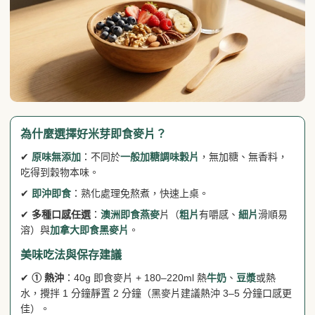
為什麼選擇好米芽即食麥片？
✔
原味無添加
：不同於
一般加糖調味
穀片
，無加糖、無香料，
吃得到穀物本味。
✔
即沖即食
：熟化處理免熬煮，快速上桌。
✔
多種口感任選
：
澳洲即食燕麥
片（
粗片
有嚼感、
細片
滑順易
溶）與
加拿大即食黑
麥片
。
美味吃法與保存建議
✔
① 熱沖
：40g 即食麥片 + 180–220ml 熱
牛奶
、
豆漿
或熱
水，攪拌 1 分鐘靜置 2 分鐘（黑麥片建議熱沖 3–5 分鐘口感更
佳）。