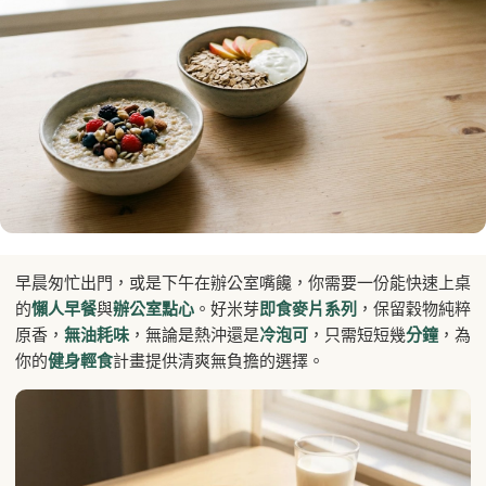
早晨匆忙出門，或是下午在辦公室嘴饞，你需要一份能快速上桌
的
懶人早餐
與
辦公室點心
。好米芽
即食麥片系列
，保留穀物純粹
原香，
無油耗味
，無論是熱沖還是
冷泡可
，只需短短幾
分鐘
，為
你的
健身輕食
計畫提供清爽無負擔的選擇。