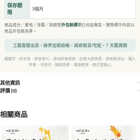
保存期
3個月
限
商品成分／產地／淨重／效期等
外包裝標示
已另設專區，實際標示內容以
商品外包裝為準。
工廠直營出貨・綠界加密結帳・超商取貨/宅配・7 天鑑賞期
關鍵字：好米芽、即食麥片、澳洲即食燕麥、加拿大即食黑、原味無添加、懶人
早餐、冷泡可、隔夜燕麥、健身輕食、辦公室點心
其他資訊
評價 (0)
相關商品