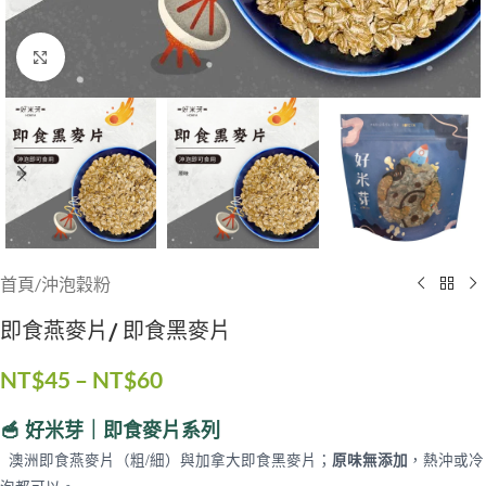
點擊放大
首頁
/
沖泡穀粉
即食燕麥片/ 即食黑麥片
NT$
45
–
NT$
60
🥣 好米芽｜即食麥片系列
澳洲即食燕麥片（粗/細）與加拿大即食黑麥片；
原味無添加
，熱沖或冷