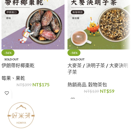
-56%
-58%
SOLD OUT
SOLD OUT
伊朗帶籽椰棗乾
大麥茶 / 決明子茶 / 大麥決明
子茶
莓果、果乾
NT$
175
熱銷商品
,
穀物茶包
NT$
399
NT$
59
NT$
139
了解
更多
先選規格